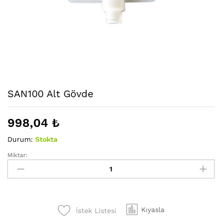
SAN100 Alt Gövde
998,04
₺
Durum:
Stokta
Miktar:
SAN100
Alt
Gövde
adet
Kıyasla
İstek Listesi