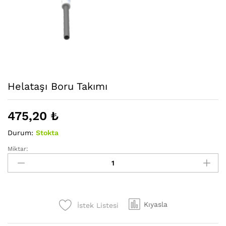
Helataşı Boru Takımı
475,20
₺
Durum:
Stokta
Miktar:
Helataşı
Boru
Takımı
adet
Kıyasla
İstek Listesi