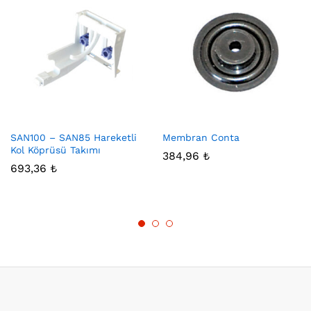
SAN100 – SAN85 Hareketli
Membran Conta
Kol Köprüsü Takımı
384,96
₺
693,36
₺