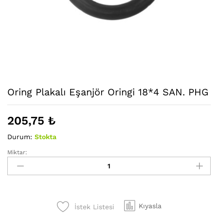
Oring Plakalı Eşanjör Oringi 18*4 SAN. PHG
205,75
₺
Durum:
Stokta
Miktar:
Oring
Plakalı
Eşanjör
Oringi
18*4
Kıyasla
İstek Listesi
SAN.