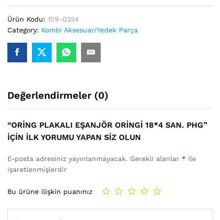
PHG
adet
Ürün Kodu:
109-0354
Category:
Kombi Aksesuar/Yedek Parça
Değerlendirmeler (0)
“ORING PLAKALI EŞANJÖR ORINGI 18*4 SAN. PHG”
IÇIN ILK YORUMU YAPAN SIZ OLUN
E-posta adresiniz yayınlanmayacak.
Gerekli alanlar
*
ile
işaretlenmişlerdir
Bu ürüne ilişkin puanınız