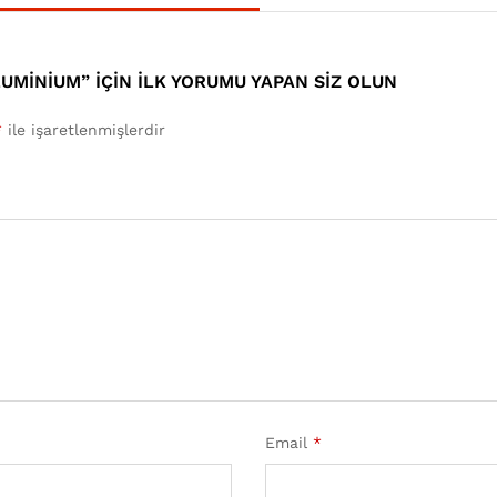
LUMINIUM” IÇIN ILK YORUMU YAPAN SIZ OLUN
*
ile işaretlenmişlerdir
Email
*