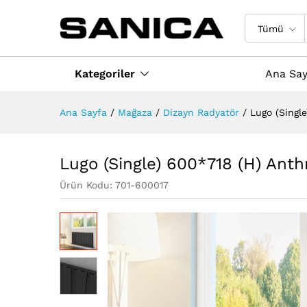
Lugo (Single) 600*718 (H) An
Değerlendirmeler (0)
Taksit Seçenekler
Tümü
Kategoriler
Ana Say
Ana Sayfa
/
Mağaza
/
Dizayn Radyatör
/
Lugo (Singl
Lugo (Single) 600*718 (H) Ant
Ürün Kodu:
701-600017