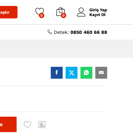
4.652,64
₺
Sepete Ekle
Giriş Yap
aştır
Kayıt Ol
0
0
Detek:
0850 460 66 88
e