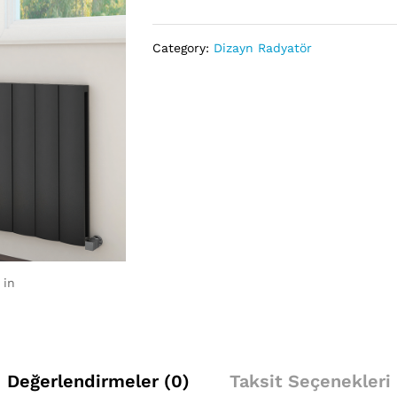
(H)
Anthracite
Category:
Dizayn Radyatör
Aluminium
adet
 in
Değerlendirmeler (0)
Taksit Seçenekleri