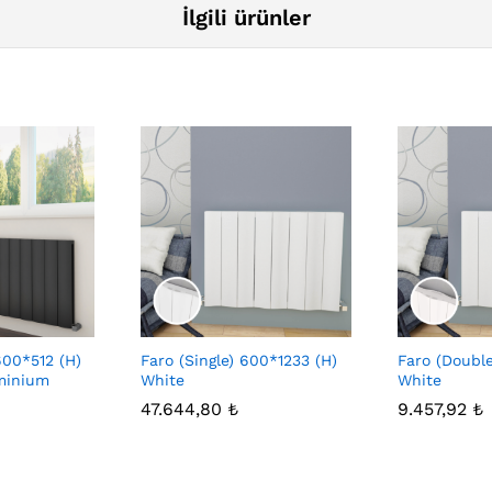
İlgili ürünler
600*512 (H)
Faro (Single) 600*1233 (H)
Faro (Double
minium
White
White
47.644,80
₺
9.457,92
₺