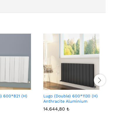
) 600*821 (H)
Lugo (Double) 600*1130 (H)
Lugo (Sin
Anthracite Aluminium
Anthraci
14.644,80
₺
8.657,2