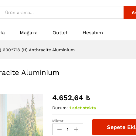
thracite Aluminium
i
Ar
fa
Mağaza
Outlet
Hesabım
e) 600*718 (H) Anthracite Aluminium
hracite Aluminium
4.652,64
₺
Durum:
1 adet stokta
Miktar:
Lugo
Sepete Ekl
(Single)
600*718