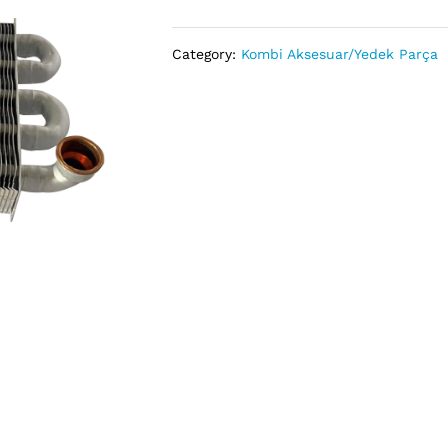
Valmex
28
Category:
Kombi Aksesuar/Yedek Parça
Kw
adet