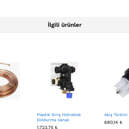
İlgili ürünler
Plastik Giriş Hidroblok
Akış Türbini
Doldurma Vanalı
680,14
₺
1.723,75
₺