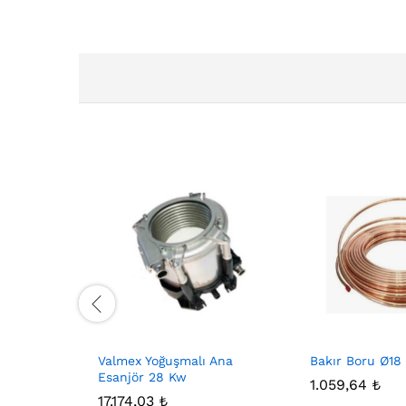
Valmex Yoğuşmalı Ana
Bakır Boru Ø18
Esanjör 28 Kw
1.059,64
₺
17.174,03
₺