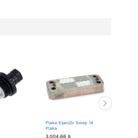
Plaka Eşanjör Swep 14
Genleşme 
Plaka
3.046,9
3.004,66
₺