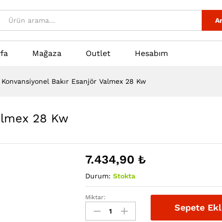
 Valmex 28 Kw
i
Ar
fa
Mağaza
Outlet
Hesabım
Konvansiyonel Bakır Esanjör Valmex 28 Kw
Valmex 28 Kw
7.434,90
₺
Durum:
Stokta
Miktar:
Konvansiyonel
Sepete Ekl
Bakır
Esanjör