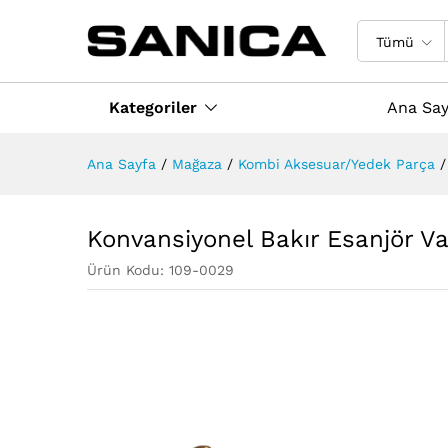
Konvansiyonel Bakır Esanjör
Değerlendirmeler (0)
Taksit Seçenekler
Tümü
Kategoriler
Ana Say
Ana Sayfa
/
Mağaza
/
Kombi Aksesuar/Yedek Parça
/
Konvansiyonel Bakır Esanjör 
Ürün Kodu:
109-0029