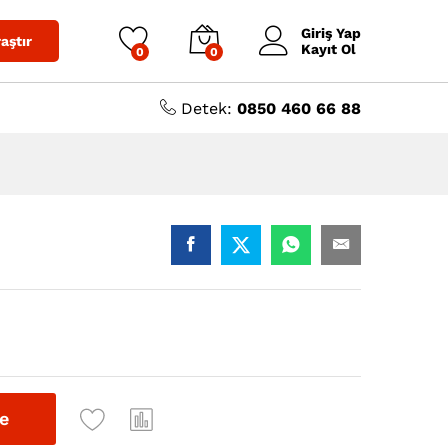
7.434,90
₺
Sepete Ekle
Giriş Yap
aştır
Kayıt Ol
0
0
Detek:
0850 460 66 88
e