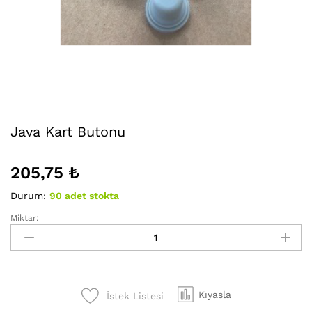
Java Kart Butonu
205,75
₺
Durum:
90 adet stokta
Miktar:
Java
Kart
Butonu
adet
Kıyasla
İstek Listesi