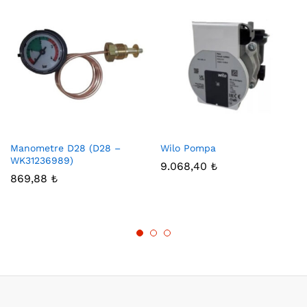
Manometre D28 (D28 –
Wilo Pompa
WK31236989)
9.068,40
₺
869,88
₺