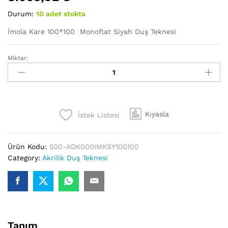
Durum:
10 adet stokta
İmola Kare 100*100 Monoflat Siyah Duş Teknesi
Miktar:
İmola
Kare
100*100
Monoflat
Siyah
Kıyasla
İstek Listesi
Duş
Teknesi
adet
Ürün Kodu:
500-ADK000IMKSY100100
Category:
Akrilik Duş Teknesi
Tanım