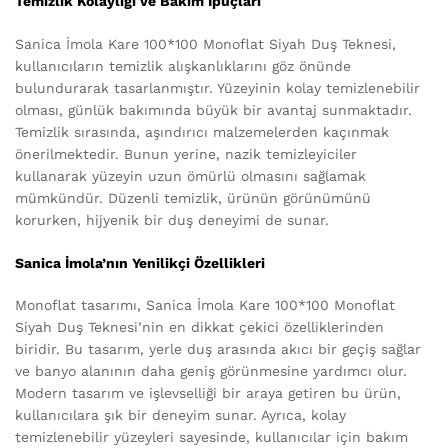
Temizlik Kolaylığı ve Bakım İpuçları
Sanica İmola Kare 100*100 Monoflat Siyah Duş Teknesi,
kullanıcıların temizlik alışkanlıklarını göz önünde
bulundurarak tasarlanmıştır. Yüzeyinin kolay temizlenebilir
olması, günlük bakımında büyük bir avantaj sunmaktadır.
Temizlik sırasında, aşındırıcı malzemelerden kaçınmak
önerilmektedir. Bunun yerine, nazik temizleyiciler
kullanarak yüzeyin uzun ömürlü olmasını sağlamak
mümkündür. Düzenli temizlik, ürünün görünümünü
korurken, hijyenik bir duş deneyimi de sunar.
Sanica İmola’nın Yenilikçi Özellikleri
Monoflat tasarımı, Sanica İmola Kare 100*100 Monoflat
Siyah Duş Teknesi’nin en dikkat çekici özelliklerinden
biridir. Bu tasarım, yerle duş arasında akıcı bir geçiş sağlar
ve banyo alanının daha geniş görünmesine yardımcı olur.
Modern tasarım ve işlevselliği bir araya getiren bu ürün,
kullanıcılara şık bir deneyim sunar. Ayrıca, kolay
temizlenebilir yüzeyleri sayesinde, kullanıcılar için bakım