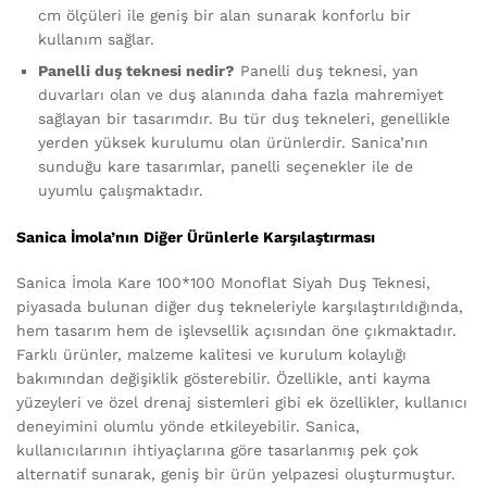
cm ölçüleri ile geniş bir alan sunarak konforlu bir
kullanım sağlar.
Panelli duş teknesi nedir?
Panelli duş teknesi, yan
duvarları olan ve duş alanında daha fazla mahremiyet
sağlayan bir tasarımdır. Bu tür duş tekneleri, genellikle
yerden yüksek kurulumu olan ürünlerdir. Sanica’nın
sunduğu kare tasarımlar, panelli seçenekler ile de
uyumlu çalışmaktadır.
Sanica İmola’nın Diğer Ürünlerle Karşılaştırması
Sanica İmola Kare 100*100 Monoflat Siyah Duş Teknesi,
piyasada bulunan diğer duş tekneleriyle karşılaştırıldığında,
hem tasarım hem de işlevsellik açısından öne çıkmaktadır.
Farklı ürünler, malzeme kalitesi ve kurulum kolaylığı
bakımından değişiklik gösterebilir. Özellikle, anti kayma
yüzeyleri ve özel drenaj sistemleri gibi ek özellikler, kullanıcı
deneyimini olumlu yönde etkileyebilir. Sanica,
kullanıcılarının ihtiyaçlarına göre tasarlanmış pek çok
alternatif sunarak, geniş bir ürün yelpazesi oluşturmuştur.