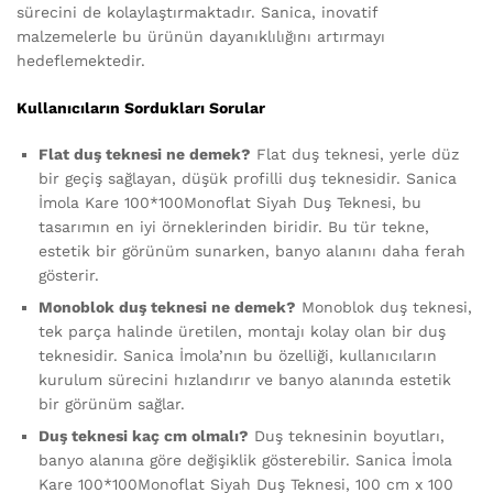
sürecini de kolaylaştırmaktadır. Sanica, inovatif
malzemelerle bu ürünün dayanıklılığını artırmayı
hedeflemektedir.
Kullanıcıların Sordukları Sorular
Flat duş teknesi ne demek?
Flat duş teknesi, yerle düz
bir geçiş sağlayan, düşük profilli duş teknesidir. Sanica
İmola Kare 100*100Monoflat Siyah Duş Teknesi, bu
tasarımın en iyi örneklerinden biridir. Bu tür tekne,
estetik bir görünüm sunarken, banyo alanını daha ferah
gösterir.
Monoblok duş teknesi ne demek?
Monoblok duş teknesi,
tek parça halinde üretilen, montajı kolay olan bir duş
teknesidir. Sanica İmola’nın bu özelliği, kullanıcıların
kurulum sürecini hızlandırır ve banyo alanında estetik
bir görünüm sağlar.
Duş teknesi kaç cm olmalı?
Duş teknesinin boyutları,
banyo alanına göre değişiklik gösterebilir. Sanica İmola
Kare 100*100Monoflat Siyah Duş Teknesi, 100 cm x 100