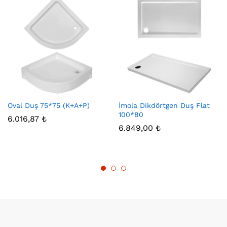
Oval Duş 75*75 (K+A+P)
İmola Dikdörtgen Duş Flat
100*80
6.016,87
₺
6.849,00
₺