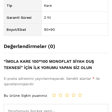
Tip
Kare
Garanti Süresi
2 Yıl
Boyut/Ebat
90×90
Değerlendirmeler (0)
“İMOLA KARE 100*100 MONOFLAT SIYAH DUŞ
TEKNESI” IÇIN ILK YORUMU YAPAN SIZ OLUN
E-posta adresiniz yayınlanmayacak.
Gerekli alanlar
*
ile
işaretlenmişlerdir
Bu ürüne ilişkin puanınız