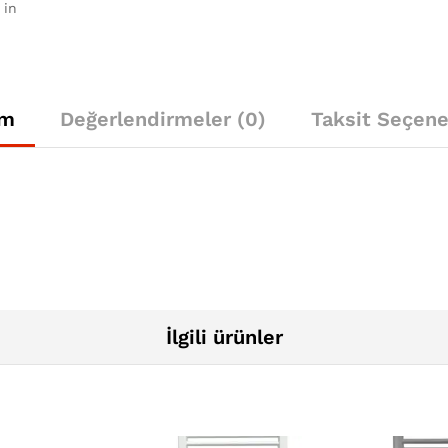
 in
ım
Değerlendirmeler (0)
Taksit Seçene
İlgili ürünler