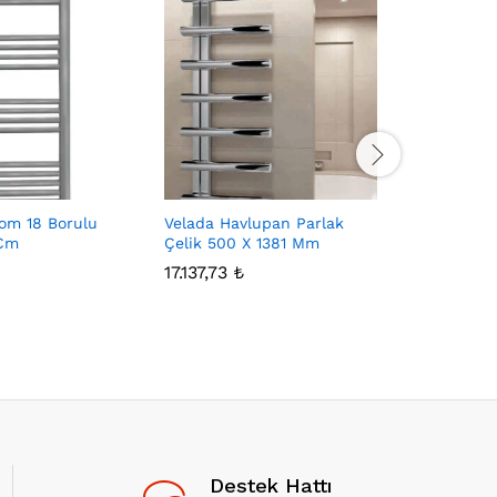
om 18 Borulu
Velada Havlupan Parlak
Havlupan
 Cm
Çelik 500 X 1381 Mm
500 X 80
17.137,73
₺
2.526,2
Destek Hattı