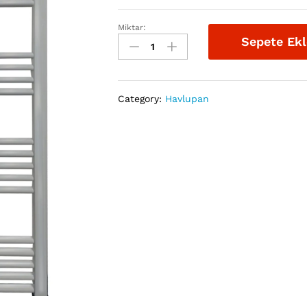
Miktar:
Havlupan
Sepete Ekl
Krom
16
Borulu
500
Category:
Havlupan
X
1000
Cm
adet