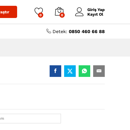
3.052,48
₺
Sepete Ekle
Giriş Yap
aştır
Kayıt Ol
0
0
Detek:
0850 460 66 88
Cm