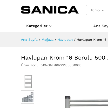
Havlupan Krom 16 Borulu 50
Tanım
Değerlendirmeler (0)
Taksit 
Tümü
Kategoriler
Ana Say
Ana Sayfa
/
Mağaza
/
Havlupan
/
Havlupan Krom 16
Havlupan Krom 16 Borulu 500
Ürün Kodu:
510-SND1KR22165001000