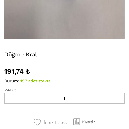
Düğme Kral
191,74
₺
Durum:
197 adet stokta
Miktar:
Düğme
Kral
adet
Kıyasla
İstek Listesi