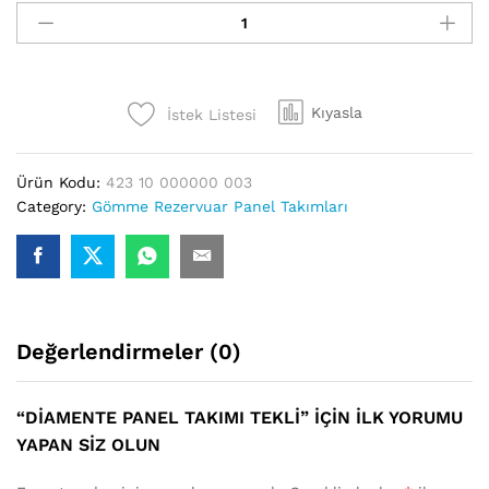
Panel
Takımı
Tekli
adet
Kıyasla
İstek Listesi
Ürün Kodu:
423 10 000000 003
Category:
Gömme Rezervuar Panel Takımları
Değerlendirmeler (0)
“DIAMENTE PANEL TAKIMI TEKLI” IÇIN ILK YORUMU
YAPAN SIZ OLUN