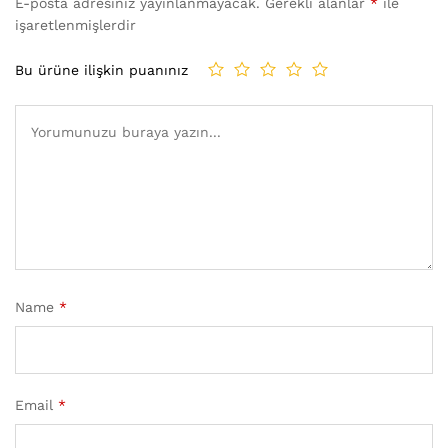
E-posta adresiniz yayınlanmayacak.
Gerekli alanlar
*
ile
işaretlenmişlerdir
Bu ürüne ilişkin puanınız
Name
*
Email
*