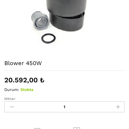
Blower 450W
20.592,00
₺
Durum:
Stokta
Miktar:
Blower
450W
adet