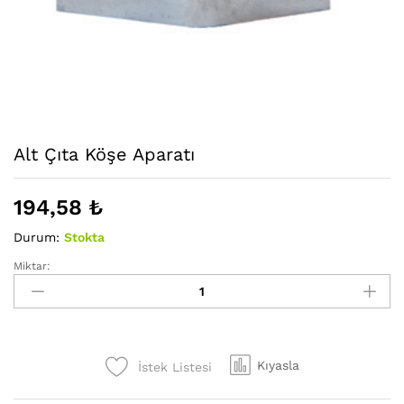
Alt Çıta Köşe Aparatı
194,58
₺
Durum:
Stokta
Miktar:
Alt
Çıta
Köşe
Aparatı
adet
Kıyasla
İstek Listesi