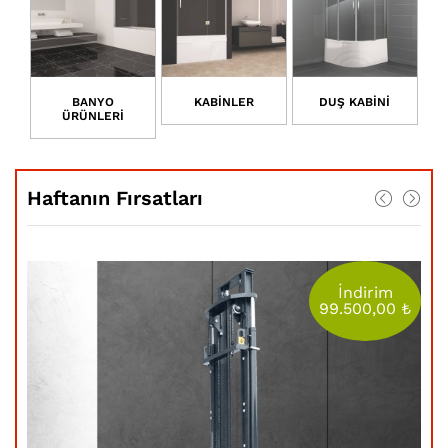
BANYO
KABİNLER
DUŞ KABİNİ
ÜRÜNLERİ
Haftanın Fırsatları
m
İndirim
0
₺
99.500,00
₺