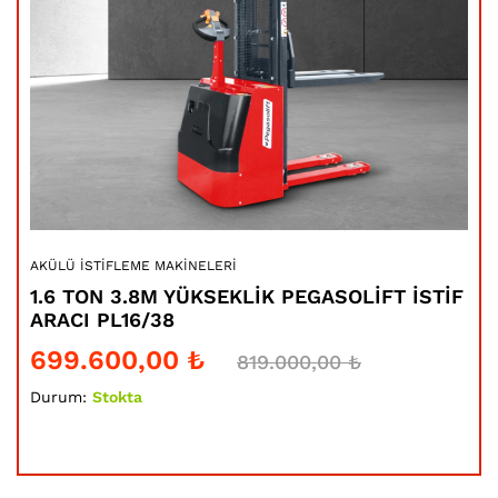
AKÜLÜ İSTIFLEME MAKINELERI
AKÜ
1.6 TON 3.8M YÜKSEKLİK PEGASOLİFT İSTİF
1.
ARACI PL16/38
AR
699.600,00
₺
4
819.000,00
₺
Durum:
Stokta
Dur